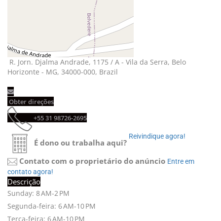
R. Jorn. Djalma Andrade, 1175 / A - Vila da Serra, Belo 
Horizonte - MG, 34000-000, Brazil
Obter direções 
+55 31 98726-2695 
Reivindique agora! 
É dono ou trabalha aqui?
Contato com o proprietário do anúncio
Entre em 
contato agora!
Descrição
Sunday: 8 AM-2 PM
Segunda-feira: 6 AM-10 PM
Terça-feira: 6 AM-10 PM