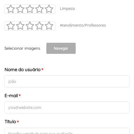
Limpeza
Atendimento/Professores
Selecionar imagens
Navegar
+
-
Leaflet
Nome do usuário
*
E-mail
*
Título
*