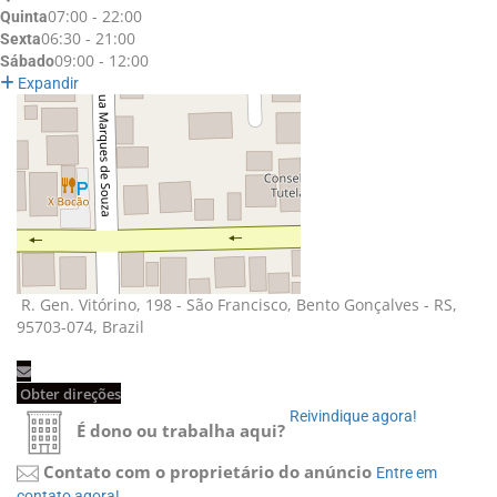
07:00 - 22:00
Quinta
06:30 - 21:00
Sexta
09:00 - 12:00
Sábado
Expandir
R. Gen. Vitórino, 198 - São Francisco, Bento Gonçalves - RS, 
95703-074, Brazil
Obter direções 
Reivindique agora! 
É dono ou trabalha aqui?
Contato com o proprietário do anúncio
Entre em 
contato agora!