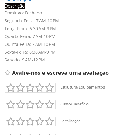
Descrição
Domingo: Fechado
Segunda-Feira: 7 AM-10 PM
Terça-Feira: 6:30 AM-9 PM
Quarta-Feira: 7 AM-10 PM
Quinta-Feira: 7 AM-10 PM
Sexta-Feira: 6:30 AM-9 PM
+
-
Sábado: 9 AM-12 PM
Leaflet
Avalie-nos e escreva uma avaliação 
Estrutura/Equipamentos
Custo/Benefício
Localização