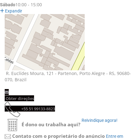
10:00 - 15:00
Sábado
Expandir
R. Euclídes Moura, 121 - Partenon, Porto Alegre - RS, 90680-
070, Brazil
Obter direções 
+55 51 99133-8823 
Reivindique agora! 
É dono ou trabalha aqui?
Contato com o proprietário do anúncio
Entre em 