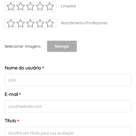
Limpeza
Atendimento/Professores
Selecionar imagens
Navegar
+
-
Nome do usuário
Leaflet
*
E-mail
*
Título
*