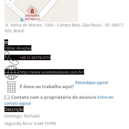
R. Vieira de Morais, 1369 - Campo Belo, São Paulo - SP, 04617-
003, Brazil
Obter direções 
+55 11 95778-5719 
http://www.academialeven.com.br/
Reivindique agora! 
É dono ou trabalha aqui?
Contato com o proprietário do anúncio
Entre em 
contato agora!
Descrição
Domingo: Fechado
Segunda-feira: 6 AM-10 PM