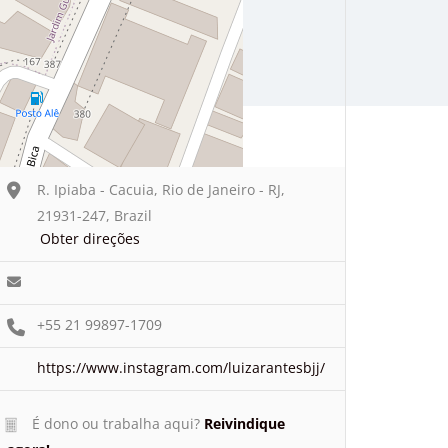
R. Ipiaba - Cacuia, Rio de Janeiro - RJ,
21931-247, Brazil
Obter direções
+55 21 99897-1709
https://www.instagram.com/luizarantesbjj/
É dono ou trabalha aqui?
Reivindique