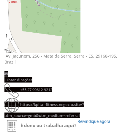
Av. Jacunem, 256 - Mata da Serra, Serra - ES, 29168-195,
Brazil
Obter direções
+55 27 99612-9212
https://kpital-fitness.negocio.site/?
utm_source=gmb&utm_medium=referral
Reivindique agora!
É dono ou trabalha aqui?