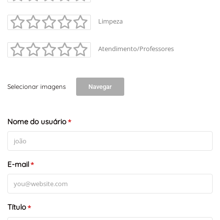
Limpeza
Atendimento/Professores
+
-
Selecionar imagens
Navegar
Leaflet
Nome do usuário
*
E-mail
*
Título
*