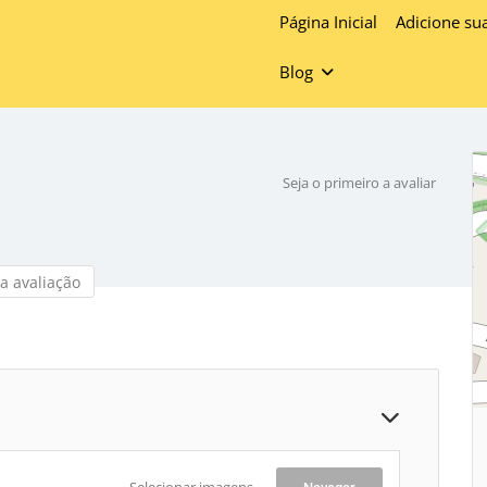
Página Inicial
Adicione su
Blog
Seja o primeiro a avaliar
a avaliação