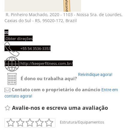
R. Pinheiro Machado, 2020 - 1103 - Nossa Sra. de Lourdes, 
Caxias do Sul - RS, 95020-172, Brazil
Obter direções 
+55 54 3536-3353 
http://keeperfitness.com.br/
Reivindique agora! 
É dono ou trabalha aqui?
Contato com o proprietário do anúncio
Entre em 
contato agora!
Avalie-nos e escreva uma avaliação 
Estrutura/Equipamentos