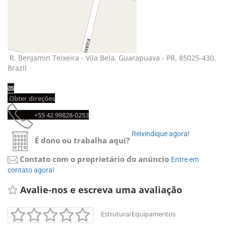
R. Benjamin Teixeira - Vila Bela, Guarapuava - PR, 85025-430,
Brazil
Obter direções
+55 42 99828-0253
Reivindique agora!
É dono ou trabalha aqui?
Contato com o proprietário do anúncio
Entre em
contato agora!
Avalie-nos e escreva uma avaliação
Estrutura/Equipamentos