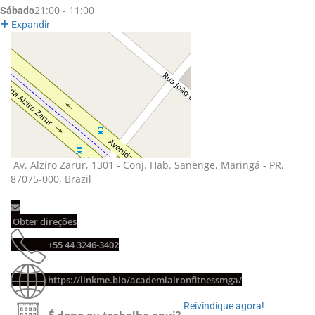
21:00 - 11:00
Sábado
Expandir
Av. Alziro Zarur, 1301 - Conj. Hab. Sanenge, Maringá - PR,
87075-000, Brazil
Obter direções
+55 44 3246-3402
https://linkme.bio/academiaironfitnessmga/
Reivindique agora!