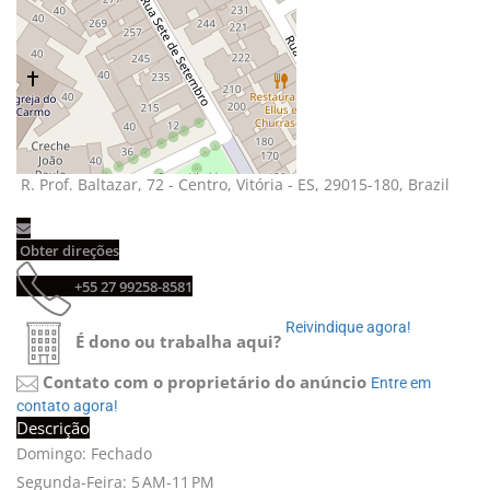
R. Prof. Baltazar, 72 - Centro, Vitória - ES, 29015-180, Brazil 
Obter direções 
+55 27 99258-8581 
Reivindique agora! 
É dono ou trabalha aqui?
Contato com o proprietário do anúncio
Entre em 
contato agora!
Descrição
Domingo: Fechado
Segunda-Feira: 5 AM-11 PM