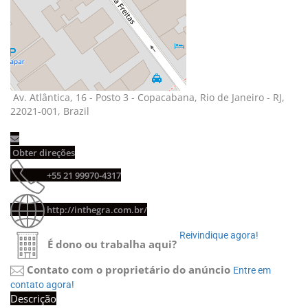
Av. Atlântica, 16 - Posto 3 - Copacabana, Rio de Janeiro - RJ, 
22021-001, Brazil
Obter direções 
+55 21 99970-4317 
http://inthegra.com.br/
Reivindique agora! 
É dono ou trabalha aqui?
Contato com o proprietário do anúncio
Entre em 
contato agora!
Descrição