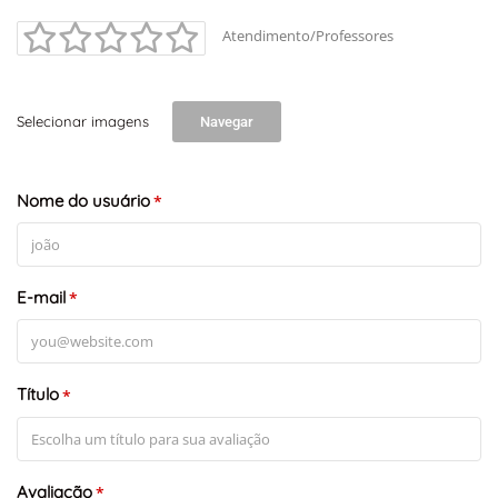
Atendimento/Professores
Selecionar imagens
Navegar
+
-
Leaflet
Nome do usuário
*
E-mail
*
Título
*
Avaliação
*