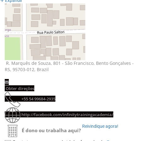
Expandir
R. Marquês de Souza, 801 - São Francisco, Bento Gonçalves - 
RS, 95703-012, Brazil
Obter direções 
+55 54 99684-2935 
http://facebook.com/infinitytrainingacademia/
Reivindique agora! 
É dono ou trabalha aqui?