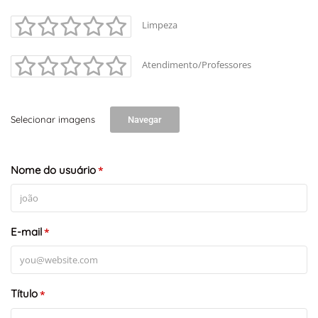
Limpeza
Atendimento/Professores
Selecionar imagens
Navegar
+
-
Leaflet
Nome do usuário
*
E-mail
*
Título
*