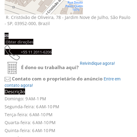
R. Cristóvão de Oliveira, 78 - Jardim Nove de Julho, São Paulo 
- SP, 03952-000, Brazil
Obter direções 
+55 11 2011-6206 
Reivindique agora! 
É dono ou trabalha aqui?
Contato com o proprietário do anúncio
Entre em 
contato agora!
Descrição
Domingo: 9 AM-1 PM
Segunda-feira: 6 AM-10 PM
Terça-feira: 6 AM-10 PM
Quarta-feira: 6 AM-10 PM
+
-
Quinta-feira: 6 AM-10 PM
Leaflet