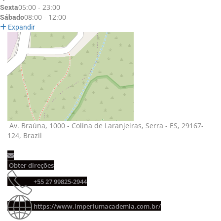
05:00 - 23:00
Sexta
08:00 - 12:00
Sábado
Expandir
Av. Braúna, 1000 - Colina de Laranjeiras, Serra - ES, 29167-
124, Brazil
Obter direções 
+55 27 99825-2944 
https://www.imperiumacademia.com.br/