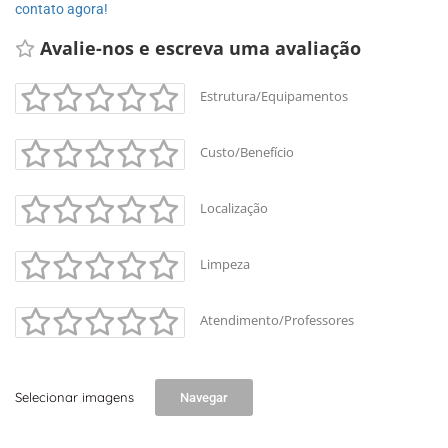
contato agora!
Avalie-nos e escreva uma avaliação 
Estrutura/Equipamentos
Custo/Benefício
Localização
Limpeza
Atendimento/Professores
+
-
Selecionar imagens
Navegar
Leaflet