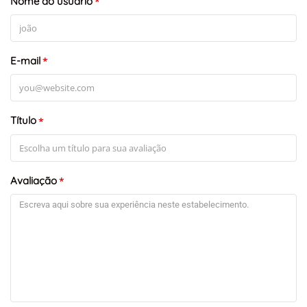
Nome do usuário
Leaflet
*
E-mail
*
Título
*
Avaliação
*