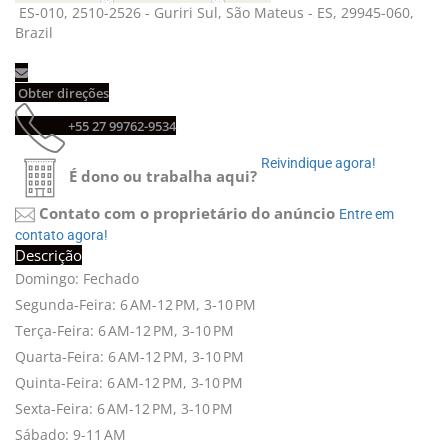
ES-010, 2510-2526 - Guriri Sul, São Mateus - ES, 29945-060, 
Brazil
Obter direções 
+55 27 99762-9534 
Reivindique agora! 
É dono ou trabalha aqui?
Contato com o proprietário do anúncio
Entre em 
contato agora!
Descrição
Domingo: Fechado
Segunda-Feira: 6 AM-12 PM, 3-10 PM
Terça-Feira: 6 AM-12 PM, 3-10 PM
Quarta-Feira: 6 AM-12 PM, 3-10 PM
Quinta-Feira: 6 AM-12 PM, 3-10 PM
Sexta-Feira: 6 AM-12 PM, 3-10 PM
Sábado: 9-11 AM