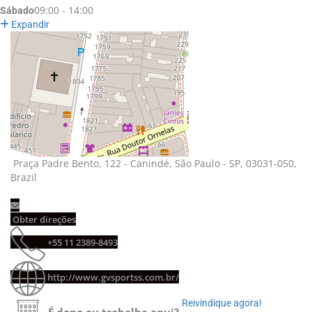
09:00 - 14:00
Sábado
Expandir
Praça Padre Bento, 122 - Canindé, São Paulo - SP, 03031-050, 
Brazil
Obter direções 
+55 11 2389-8493 
http://www.gvsportss.com.br/
Reivindique agora! 