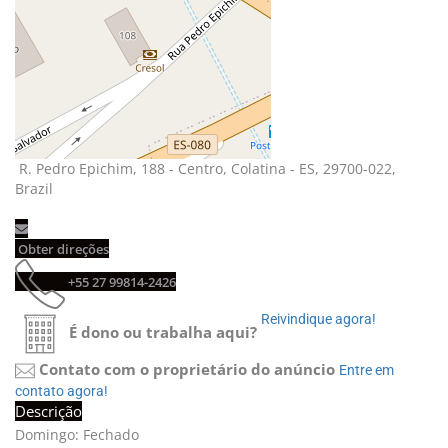
R. Pedro Epichim, 188 - Centro, Colatina - ES, 29700-022, 
Brazil
Obter direções 
+55 27 99814-2426 
Reivindique agora! 
É dono ou trabalha aqui?
Contato com o proprietário do anúncio
Entre em 
contato agora!
Descrição
Domingo: Fechado