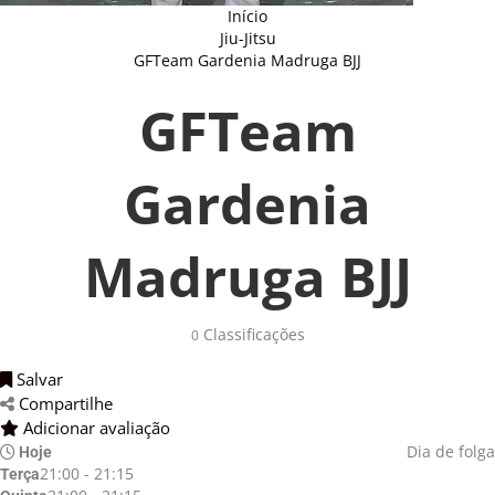
Início
Jiu-Jitsu
GFTeam Gardenia Madruga BJJ
GFTeam
Gardenia
Madruga BJJ
Classificações 
0
Salvar 
Compartilhe 
Adicionar avaliação 
Dia de folga
Hoje
21:00 - 21:15
Terça