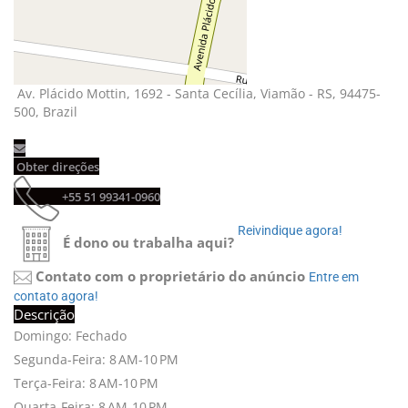
Av. Plácido Mottin, 1692 - Santa Cecília, Viamão - RS, 94475-
500, Brazil
Obter direções 
+55 51 99341-0960 
Reivindique agora! 
É dono ou trabalha aqui?
Contato com o proprietário do anúncio
Entre em 
contato agora!
Descrição
Domingo: Fechado
Segunda-Feira: 8 AM-10 PM
Terça-Feira: 8 AM-10 PM
Quarta-Feira: 8 AM-10 PM