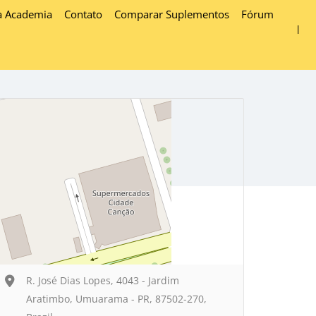
a Academia
Contato
Comparar Suplementos
Fórum
R. José Dias Lopes, 4043 - Jardim
Aratimbo, Umuarama - PR, 87502-270,