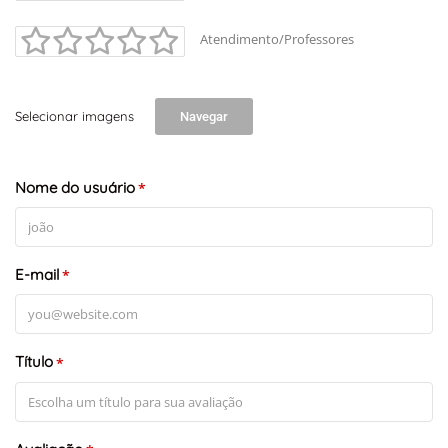
Atendimento/Professores
Selecionar imagens
Navegar
+
-
Leaflet
Nome do usuário
*
E-mail
*
Título
*