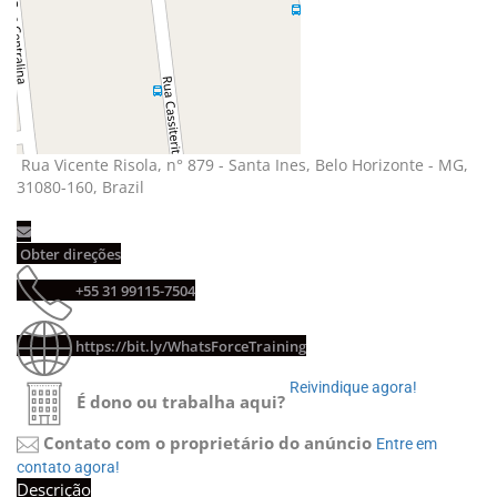
Rua Vicente Risola, n° 879 - Santa Ines, Belo Horizonte - MG, 
31080-160, Brazil
Obter direções 
+55 31 99115-7504 
https://bit.ly/WhatsForceTraining
Reivindique agora! 
É dono ou trabalha aqui?
Contato com o proprietário do anúncio
Entre em 
contato agora!
Descrição