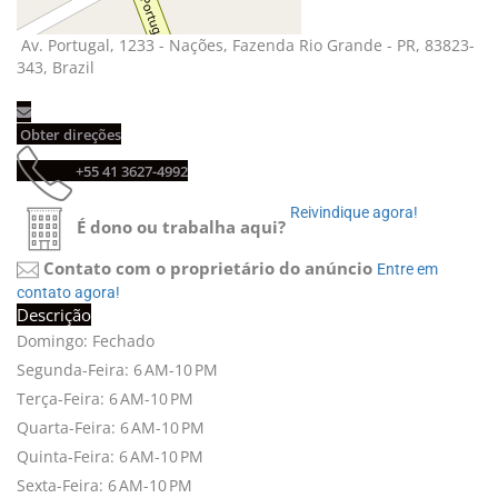
Av. Portugal, 1233 - Nações, Fazenda Rio Grande - PR, 83823-
343, Brazil
Obter direções 
+55 41 3627-4992 
Reivindique agora! 
É dono ou trabalha aqui?
Contato com o proprietário do anúncio
Entre em 
contato agora!
Descrição
Domingo: Fechado
Segunda-Feira: 6 AM-10 PM
Terça-Feira: 6 AM-10 PM
Quarta-Feira: 6 AM-10 PM
Quinta-Feira: 6 AM-10 PM
Sexta-Feira: 6 AM-10 PM