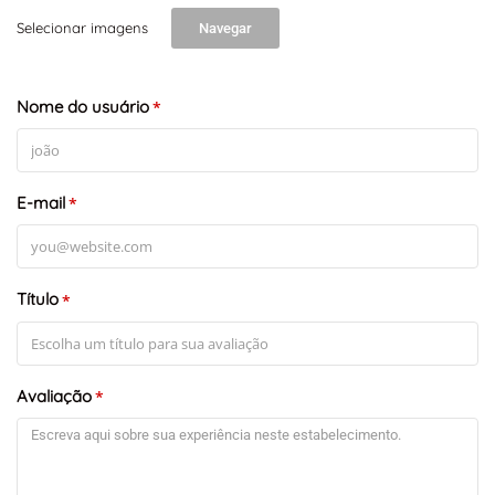
Selecionar imagens
Navegar
+
-
Nome do usuário
Leaflet
*
E-mail
*
Título
*
Avaliação
*