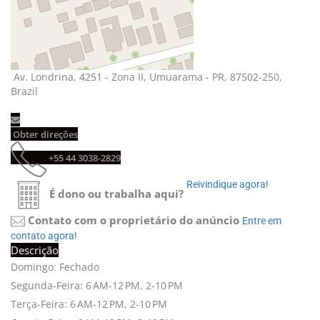
Av. Londrina, 4251 - Zona II, Umuarama - PR, 87502-250, 
Brazil
Obter direções 
+55 44 3038-2829 
Reivindique agora! 
É dono ou trabalha aqui?
Contato com o proprietário do anúncio
Entre em 
contato agora!
Descrição
Domingo: Fechado
Segunda-Feira: 6 AM-12 PM, 2-10 PM
Terça-Feira: 6 AM-12 PM, 2-10 PM