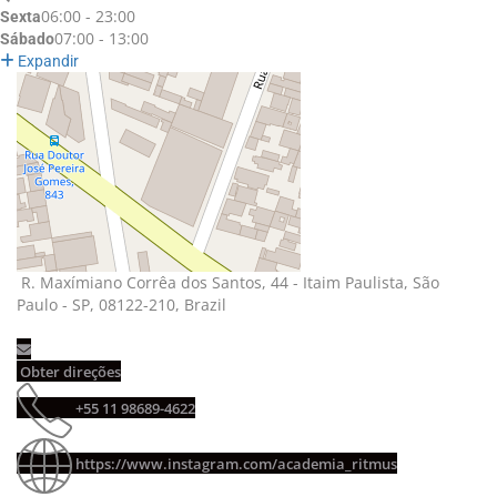
06:00 - 23:00
Sexta
07:00 - 13:00
Sábado
Expandir
R. Maxímiano Corrêa dos Santos, 44 - Itaim Paulista, São 
Paulo - SP, 08122-210, Brazil
Obter direções 
+55 11 98689-4622 
https://www.instagram.com/academia_ritmus