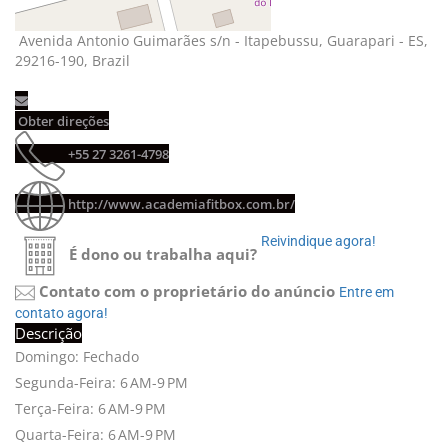
Avenida Antonio Guimarães s/n - Itapebussu, Guarapari - ES,
29216-190, Brazil
Obter direções
+55 27 3261-4798
http://www.academiafitbox.com.br/
Reivindique agora!
É dono ou trabalha aqui?
Contato com o proprietário do anúncio
Entre em
contato agora!
Descrição
Domingo: Fechado
Segunda-Feira: 6 AM-9 PM
Terça-Feira: 6 AM-9 PM
Quarta-Feira: 6 AM-9 PM