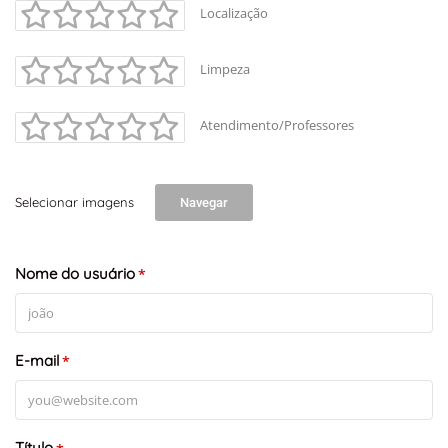
Localização
Limpeza
Atendimento/Professores
Selecionar imagens
Navegar
+
-
Leaflet
Nome do usuário
*
E-mail
*
Título