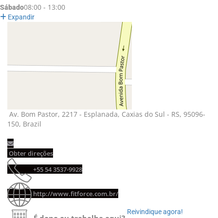
08:00 - 13:00
Sábado
Expandir
Av. Bom Pastor, 2217 - Esplanada, Caxias do Sul - RS, 95096-
150, Brazil
Obter direções
+55 54 3537-9928
http://www.fitforce.com.br/
Reivindique agora!