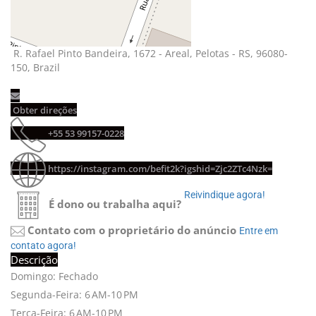
R. Rafael Pinto Bandeira, 1672 - Areal, Pelotas - RS, 96080-
150, Brazil
Obter direções 
+55 53 99157-0228 
https://instagram.com/befit2k?igshid=Zjc2ZTc4Nzk=
Reivindique agora! 
É dono ou trabalha aqui?
Contato com o proprietário do anúncio
Entre em 
contato agora!
Descrição
Domingo: Fechado
Segunda-Feira: 6 AM-10 PM
Terça-Feira: 6 AM-10 PM