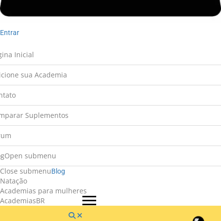
Entrar
ina Inicial
icione sua Academia
ntato
mparar Suplementos
rum
og
Open submenu
Close submenu
Blog
Natação
Academias para mulheres
AcademiasBR