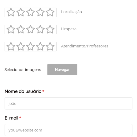
Localização
Limpeza
Atendimento/Professores
Selecionar imagens
Navegar
+
-
Leaflet
Nome do usuário
*
E-mail
*