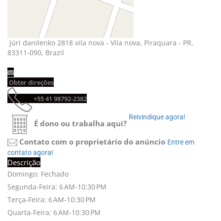
Júri danilenko 2818 vila nova - Vila nova, Piraquara - PR, 
83311-090, Brazil
Obter direções 
+55 41 98792-2382 
Reivindique agora! 
É dono ou trabalha aqui?
Contato com o proprietário do anúncio
Entre em 
contato agora!
Descrição
Domingo: Fechado
Segunda-Feira: 6 AM-10:30 PM
Terça-Feira: 6 AM-10:30 PM
Quarta-Feira: 6 AM-10:30 PM