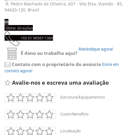
R. Pedro Machado de Oliveira, 607 - Vila Elsa, Viamão - RS, 
94420-120, Brazil
Obter direções 
+55 51 98587-1360 
Reivindique agora! 
É dono ou trabalha aqui?
Contato com o proprietário do anúncio
Entre em 
contato agora!
Avalie-nos e escreva uma avaliação 
Estrutura/Equipamentos
Custo/Benefício
Localização