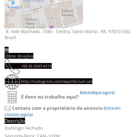
R. Vale Machado, 1580 - Centro, Santa Maria - RS, 97010-530, 
Brazil
Obter direções 
+55 55 3347-4171 
http://instagram.com/equilibrium.sm
Reivindique agora! 
É dono ou trabalha aqui?
Contato com o proprietário do anúncio
Entre em 
contato agora!
Descrição
Domingo: Fechado
Segunda-Feira: 7 AM-10 PM