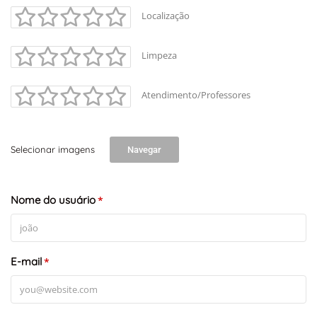
Localização
Limpeza
Atendimento/Professores
+
-
Selecionar imagens
Navegar
Leaflet
Nome do usuário
*
E-mail
*