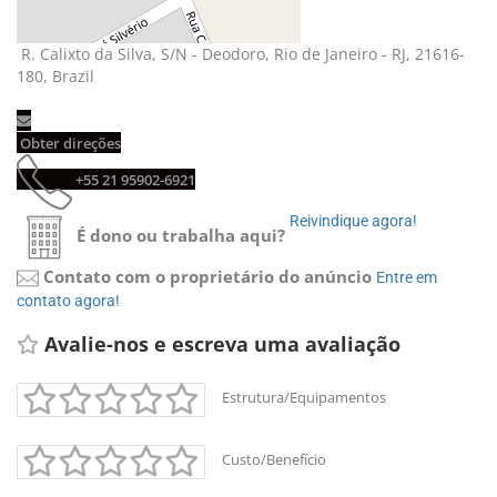
R. Calixto da Silva, S/N - Deodoro, Rio de Janeiro - RJ, 21616-
180, Brazil
Obter direções 
+55 21 95902-6921 
Reivindique agora! 
É dono ou trabalha aqui?
Contato com o proprietário do anúncio
Entre em 
contato agora!
Avalie-nos e escreva uma avaliação 
Estrutura/Equipamentos
Custo/Benefício