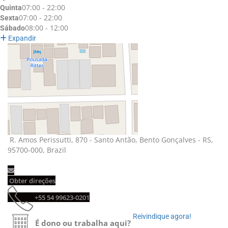
07:00 - 22:00
Quinta
07:00 - 22:00
Sexta
08:00 - 12:00
Sábado
Expandir
R. Amos Perissutti, 870 - Santo Antão, Bento Gonçalves - RS, 
95700-000, Brazil
Obter direções 
+55 54 99623-0201 
Reivindique agora! 
É dono ou trabalha aqui?