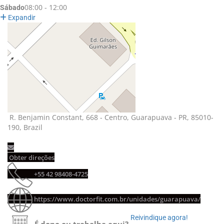
08:00 - 12:00
Sábado
Expandir
R. Benjamin Constant, 668 - Centro, Guarapuava - PR, 85010-
190, Brazil
Obter direções 
+55 42 98408-4725 
https://www.doctorfit.com.br/unidades/guarapuava/
Reivindique agora! 