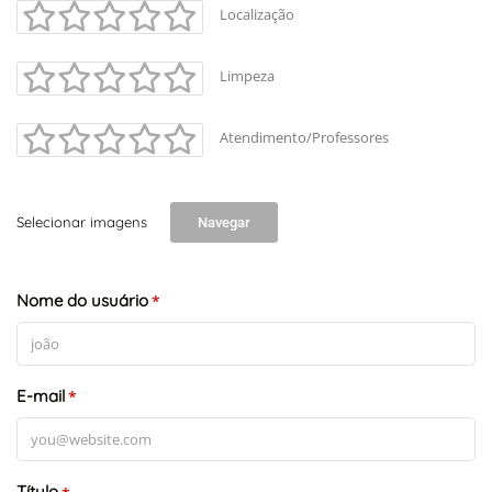
Localização
Limpeza
Atendimento/Professores
Selecionar imagens
Navegar
+
-
Leaflet
Nome do usuário
*
E-mail
*
Título