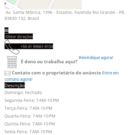
Av. Santa Mônica, 1396 - Estados, Fazenda Rio Grande - PR,
83830-132, Brazil
Obter direções
+55 41 99861-9154
Reivindique agora!
É dono ou trabalha aqui?
Contato com o proprietário do anúncio
Entre em
contato agora!
Descrição
Domingo: Fechado
Segunda-Feira: 7 AM-10 PM
Terça-Feira: 7 AM-10 PM
Quarta-Feira: 7 AM-10 PM
Quinta-Feira: 7 AM-10 PM
Sexta-Feira: 7 AM-10 PM