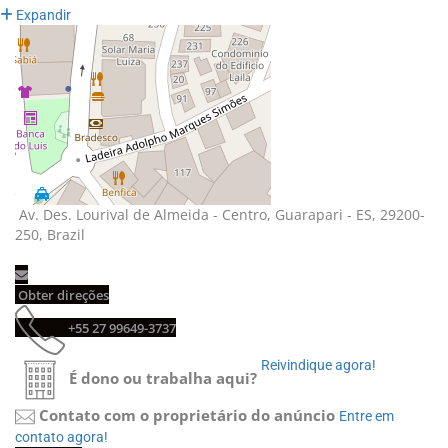
Expandir
Av. Des. Lourival de Almeida - Centro, Guarapari - ES, 29200-
250, Brazil
Obter direções 
+55 27 99649-3737 
Reivindique agora! 
É dono ou trabalha aqui?
Contato com o proprietário do anúncio
Entre em 
contato agora!