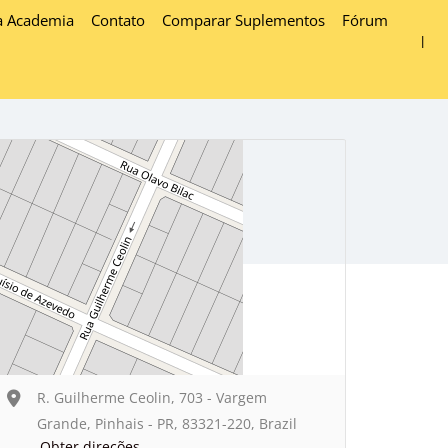
a Academia
Contato
Comparar Suplementos
Fórum
R. Guilherme Ceolin, 703 - Vargem
Grande, Pinhais - PR, 83321-220, Brazil
Obter direções