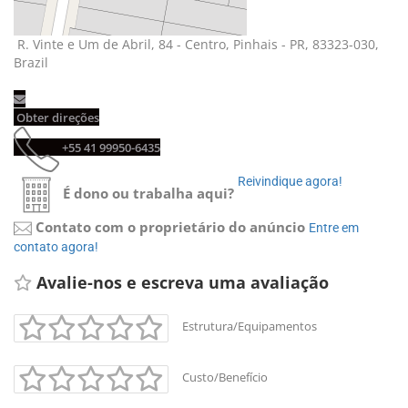
R. Vinte e Um de Abril, 84 - Centro, Pinhais - PR, 83323-030, 
Brazil
Obter direções 
+55 41 99950-6435 
Reivindique agora! 
É dono ou trabalha aqui?
Contato com o proprietário do anúncio
Entre em 
contato agora!
Avalie-nos e escreva uma avaliação 
Estrutura/Equipamentos
Custo/Benefício