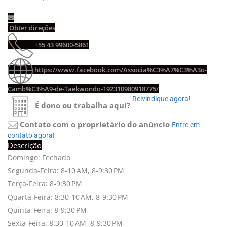
Obter direções 
+55 43 99600-5861 
https://www.facebook.com/Associa%C3%A7%C3%A3o-
Camb%C3%A9-de-Taekwondo-192310980918775/
Reivindique agora! 
É dono ou trabalha aqui?
Contato com o proprietário do anúncio
Entre em 
contato agora!
Descrição
Domingo: Fechado
Segunda-Feira: 8-10 AM, 8-9:30 PM
Terça-Feira: 8-9:30 PM
Quarta-Feira: 8:30-10 AM, 8-9:30 PM
Quinta-Feira: 8-9:30 PM
Sexta-Feira: 8:30-10 AM, 8-9:30 PM