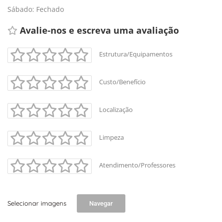
Sábado: Fechado
Avalie-nos e escreva uma avaliação 
Estrutura/Equipamentos
Custo/Benefício
Localização
Limpeza
Atendimento/Professores
+
-
Selecionar imagens
Navegar
Leaflet