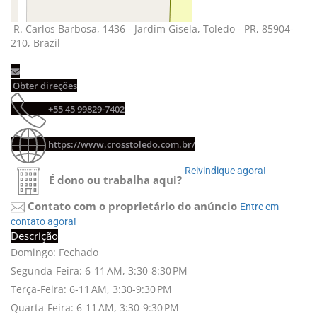
R. Carlos Barbosa, 1436 - Jardim Gisela, Toledo - PR, 85904-
210, Brazil
Obter direções
+55 45 99829-7402
https://www.crosstoledo.com.br/
Reivindique agora!
É dono ou trabalha aqui?
Contato com o proprietário do anúncio
Entre em
contato agora!
Descrição
Domingo: Fechado
Segunda-Feira: 6-11 AM, 3:30-8:30 PM
Terça-Feira: 6-11 AM, 3:30-9:30 PM
Quarta-Feira: 6-11 AM, 3:30-9:30 PM