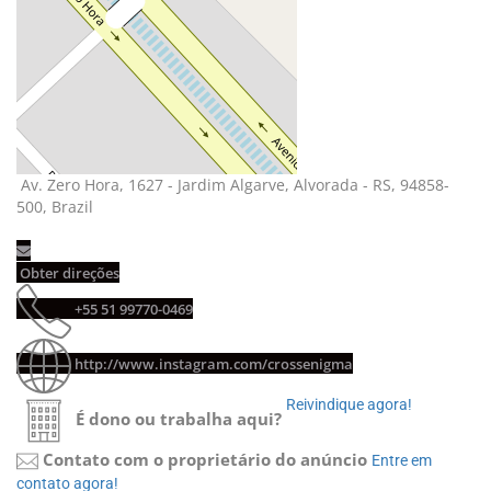
Av. Zero Hora, 1627 - Jardim Algarve, Alvorada - RS, 94858-
500, Brazil
Obter direções
+55 51 99770-0469
http://www.instagram.com/crossenigma
Reivindique agora!
É dono ou trabalha aqui?
Contato com o proprietário do anúncio
Entre em
contato agora!