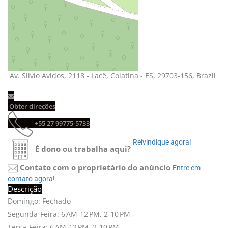
Av. Silvio Avidos, 2118 - Lacê, Colatina - ES, 29703-156, Brazil 
Obter direções 
+55 27 99775-5733 
Reivindique agora! 
É dono ou trabalha aqui?
Contato com o proprietário do anúncio
Entre em 
contato agora!
Descrição
Domingo: Fechado
Segunda-Feira: 6 AM-12 PM, 2-10 PM
Terça-Feira: 6 AM-12 PM, 2-10 PM