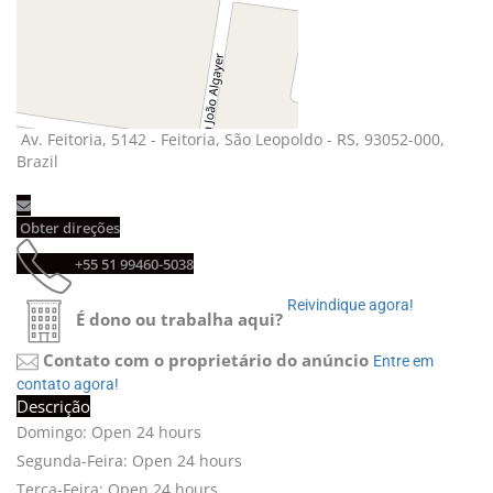
Av. Feitoria, 5142 - Feitoria, São Leopoldo - RS, 93052-000, 
Brazil
Obter direções 
+55 51 99460-5038 
Reivindique agora! 
É dono ou trabalha aqui?
Contato com o proprietário do anúncio
Entre em 
contato agora!
Descrição
Domingo: Open 24 hours
Segunda-Feira: Open 24 hours
Terça-Feira: Open 24 hours