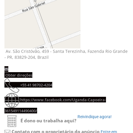
Av. São Cristóvão, 459 - Santa Terezinha, Fazenda Rio Grande 
- PR, 83829-204, Brazil
Obter direções 
+55 41 98702-4204 
https://www.facebook.com/Uganda-Capoeira-
361549114490400/
Reivindique agora! 
É dono ou trabalha aqui?
Contato com o proprietário do anúncio
Entre em 