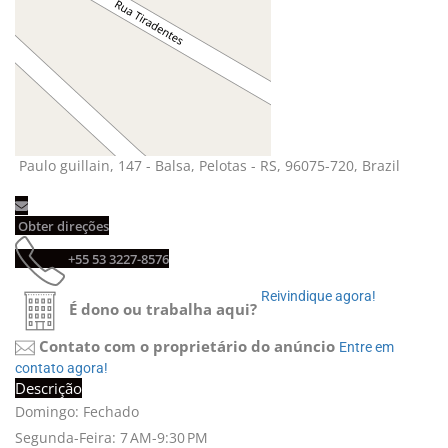
Paulo guillain, 147 - Balsa, Pelotas - RS, 96075-720, Brazil 
Obter direções 
+55 53 3227-8576 
Reivindique agora! 
É dono ou trabalha aqui?
Contato com o proprietário do anúncio
Entre em 
contato agora!
Descrição
Domingo: Fechado
Segunda-Feira: 7 AM-9:30 PM