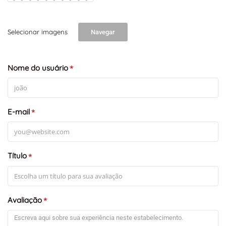
Selecionar imagens
Navegar
Nome do usuário
+
-
*
Leaflet
E-mail
*
Título
*
Avaliação
*