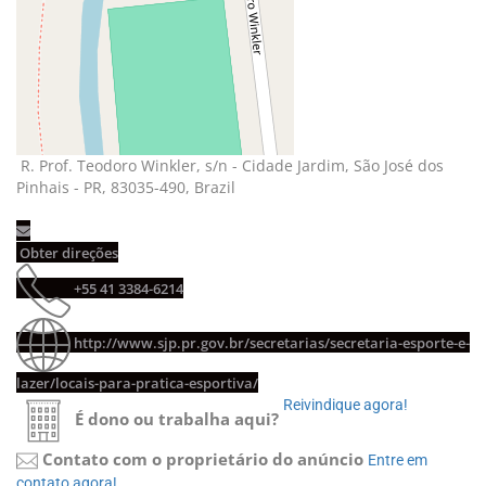
R. Prof. Teodoro Winkler, s/n - Cidade Jardim, São José dos 
Pinhais - PR, 83035-490, Brazil
Obter direções 
+55 41 3384-6214 
http://www.sjp.pr.gov.br/secretarias/secretaria-esporte-e-
lazer/locais-para-pratica-esportiva/
Reivindique agora! 
É dono ou trabalha aqui?
Contato com o proprietário do anúncio
Entre em 
contato agora!