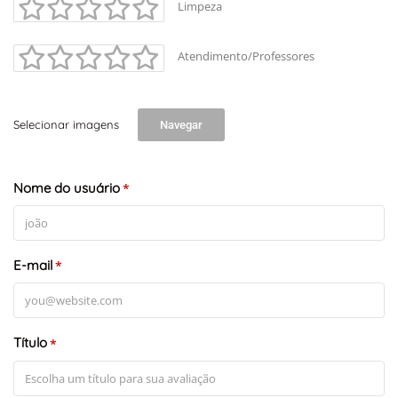
Limpeza
Atendimento/Professores
+
-
Selecionar imagens
Navegar
Leaflet
Nome do usuário
*
E-mail
*
Título
*